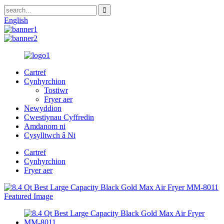
English
Cartref
Cynhyrchion
Tostiwr
Fryer aer
Newyddion
Cwestiynau Cyffredin
Amdanom ni
Cysylltwch â Ni
Cartref
Cynhyrchion
Fryer aer