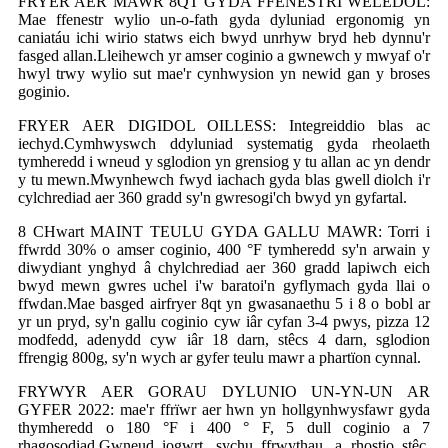
FRYER AER MAWR 8QT GYDA FFENESTRI WELEDOL:
Mae ffenestr wylio un-o-fath gyda dyluniad ergonomig yn
caniatáu ichi wirio statws eich bwyd unrhyw bryd heb dynnu'r
fasged allan.Lleihewch yr amser coginio a gwnewch y mwyaf o'r
hwyl trwy wylio sut mae'r cynhwysion yn newid gan y broses
goginio.
FRYER AER DIGIDOL OILLESS: Integreiddio blas ac
iechyd.Cymhwyswch ddyluniad systematig gyda rheolaeth
tymheredd i wneud y sglodion yn grensiog y tu allan ac yn dendr
y tu mewn.Mwynhewch fwyd iachach gyda blas gwell diolch i'r
cylchrediad aer 360 gradd sy'n gwresogi'ch bwyd yn gyfartal.
8 CHwart MAINT TEULU GYDA GALLU MAWR: Torri i
ffwrdd 30% o amser coginio, 400 °F tymheredd sy'n arwain y
diwydiant ynghyd â chylchrediad aer 360 gradd lapiwch eich
bwyd mewn gwres uchel i'w baratoi'n gyflymach gyda llai o
ffwdan.Mae basged airfryer 8qt yn gwasanaethu 5 i 8 o bobl ar
yr un pryd, sy'n gallu coginio cyw iâr cyfan 3-4 pwys, pizza 12
modfedd, adenydd cyw iâr 18 darn, stêcs 4 darn, sglodion
ffrengig 800g, sy'n wych ar gyfer teulu mawr a phartïon cynnal.
FRYWYR AER GORAU DYLUNIO UN-YN-UN AR
GYFER 2022: mae'r ffrïwr aer hwn yn hollgynhwysfawr gyda
thymheredd o 180 °F i 400 ° F, 5 dull coginio a 7
rhagosodiad.Gwneud iogwrt, sychu ffrwythau, a rhostio stêc,