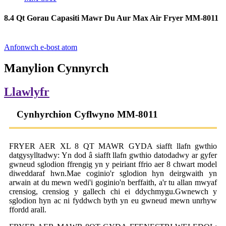
8.4 Qt Gorau Capasiti Mawr Du Aur Max Air Fryer MM-8011
Anfonwch e-bost atom
Manylion Cynnyrch
Llawlyfr
Cynhyrchion Cyflwyno MM-8011
FRYER AER XL 8 QT MAWR GYDA siafft llafn gwthio
datgysylltadwy: Yn dod â siafft llafn gwthio datodadwy ar gyfer
gwneud sglodion ffrengig yn y peiriant ffrio aer 8 chwart model
diweddaraf hwn.Mae coginio'r sglodion hyn deirgwaith yn
arwain at du mewn wedi'i goginio'n berffaith, a'r tu allan mwyaf
crensiog, crensiog y gallech chi ei ddychmygu.Gwnewch y
sglodion hyn ac ni fyddwch byth yn eu gwneud mewn unrhyw
ffordd arall.