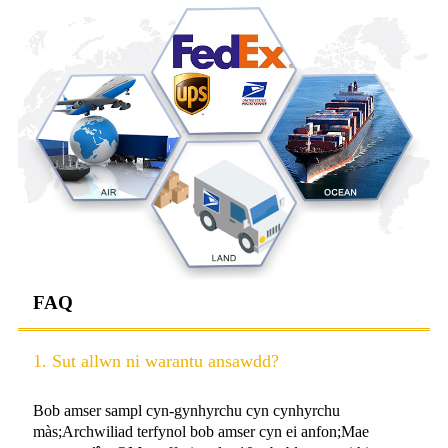
FAQ
1. Sut allwn ni warantu ansawdd?
Bob amser sampl cyn-gynhyrchu cyn cynhyrchu
màs;Archwiliad terfynol bob amser cyn ei anfon;Mae