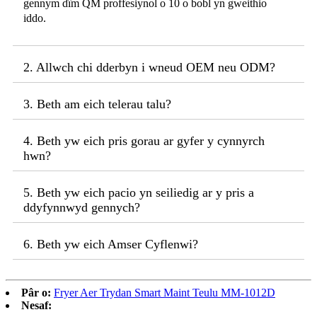
gennym dîm QM proffesiynol o 10 o bobl yn gweithio
iddo.
2. Allwch chi dderbyn i wneud OEM neu ODM?
3. Beth am eich telerau talu?
4. Beth yw eich pris gorau ar gyfer y cynnyrch
hwn?
5. Beth yw eich pacio yn seiliedig ar y pris a
ddyfynnwyd gennych?
6. Beth yw eich Amser Cyflenwi?
Pâr o:
Fryer Aer Trydan Smart Maint Teulu MM-1012D
Nesaf: