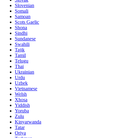
Slovenian
Somali
Samoan
Scots Gaelic
Shona
Sindhi
Sundanese
Swahili
Tajik
Tamil
Telugu
Thai
Ukrainian
Urdu
Uzbek
Vietnamese
Welsh
Xhosa
Yiddish
Yoruba
Zulu
Kinyarwanda
Tatar
Oriya