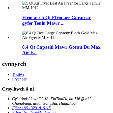
Ffrio aer 5 Qt Ffrio aer Gorau ar
gyfer Teulu Mawr ...
8.4 Qt Capasiti Mawr Gorau Du Max
Air F...
cynnyrch
Tostiwr
Fryer aer
Cysylltwch â ni
Cyfeiriad:
Llawr T1-13, XinTianDi, no.736 ffordd
Changbang, ardal Gongshu, Hangzhou
Ffôn:
+86 13291816115
E-bost:
bentley@3calves.com