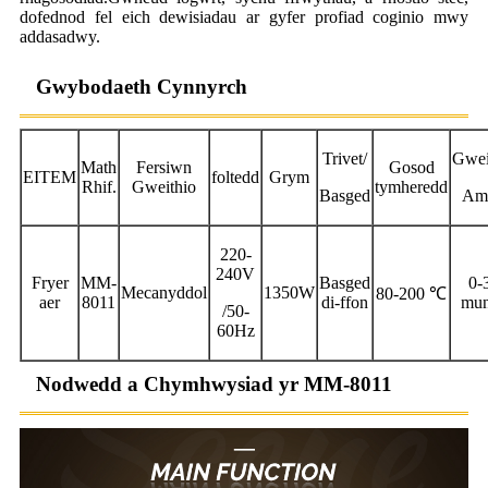
dofednod fel eich dewisiadau ar gyfer profiad coginio mwy
addasadwy.
Gwybodaeth Cynnyrch
Trivet/
Gwei
Math
Fersiwn
Gosod
EITEM
foltedd
Grym
Rhif.
Gweithio
tymheredd
Basged
Am
220-
240V
Fryer
MM-
Basged
0-
Mecanyddol
1350W
80-200 ℃
aer
8011
di-ffon
mu
/50-
60Hz
Nodwedd a Chymhwysiad yr MM-8011